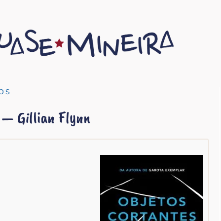
OS
 — Gillian Flynn