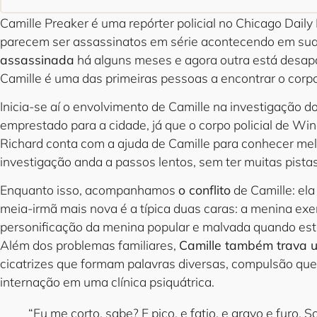
Camille Preaker é uma repórter policial no Chicago Daily
parecem ser assassinatos em série acontecendo em sua
assassinada
há alguns meses e agora outra está desapa
Camille é uma das primeiras pessoas a encontrar o cor
Inicia-se aí o envolvimento de Camille na investigação do
emprestado para a cidade, já que o corpo policial de W
Richard conta com a ajuda de Camille para conhecer melh
investigação anda a passos lentos, sem ter muitas pistas
Enquanto isso, acompanhamos
o conflito
de Camille: el
meia-irmã mais nova é a típica duas caras: a menina e
personificação da menina popular e malvada quando es
Além dos problemas familiares,
Camille também trava 
cicatrizes que formam palavras diversas, compulsão q
internação em uma clínica psiquátrica.
“Eu me corto, sabe? E pico, e fatio, e gravo e furo.