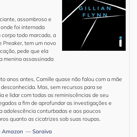
viciante, assombroso e
 onde foi internada
u corpo todo marcado, a
le Preaker, tem um novo
licação, pede que ela
ma menina assassinada
to anos antes, Camille quase não falou com a mãe
a desconhecida. Mas, sem recursos para se
ia e lidar com todas as reminiscências de seu
gados a fim de aprofundar as investigações e
 e a adolescência conturbadas e aos poucos
ros quanto as cicatrizes sob suas roupas.
—
Amazon
—
Saraiva