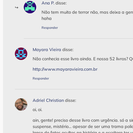
Ana P.
disse:
Não tem muito de terror não, mas deixa a gent
haha
Responder
Mayara Vieira
disse:
Não conhecia esse livro ainda. E nossa 52 livros? Q
http://www.mayaravieira.com.br
Responder
Adriel Christian
disse:
oi, oi.
ain, gente! preciso desse livro com urgência. só a 
suspense, mistério… apesar de ser uma trama polici
lance de fatos ocultos na história e a escritora ter