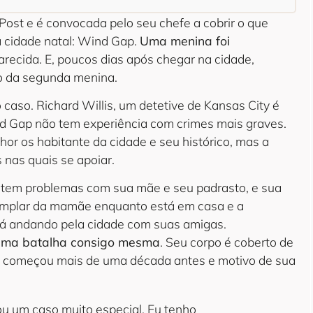
 Post e é convocada pelo seu chefe a cobrir o que
 cidade natal: Wind Gap.
Uma menina foi
recida. E, poucos dias após chegar na cidade,
po da segunda menina.
 caso. Richard Willis, um detetive de Kansas City é
ind Gap não tem experiência com crimes mais graves.
or os habitante da cidade e seu histórico, mas a
 nas quais se apoiar.
a tem problemas com sua mãe e seu padrasto, e sua
xemplar da mamãe enquanto está em casa e a
tá andando pela cidade com suas amigas.
uma batalha consigo mesma
. Seu corpo é coberto de
ue começou mais de uma década antes e motivo de sua
 Sou um caso muito especial. Eu tenho