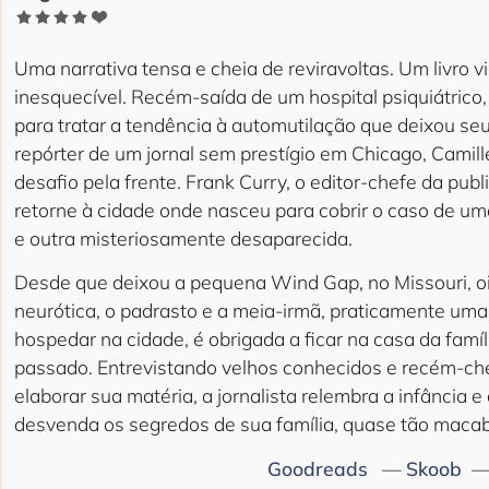
Uma narrativa tensa e cheia de reviravoltas. Um livro 
inesquecível. Recém-saída de um hospital psiquiátrico,
para tratar a tendência à automutilação que deixou se
repórter de um jornal sem prestígio em Chicago, Camil
desafio pela frente. Frank Curry, o editor-chefe da pub
retorne à cidade onde nasceu para cobrir o caso de u
e outra misteriosamente desaparecida.
Desde que deixou a pequena Wind Gap, no Missouri, oi
neurótica, o padrasto e a meia-irmã, praticamente um
hospedar na cidade, é obrigada a ficar na casa da famíl
passado. Entrevistando velhos conhecidos e recém-che
elaborar sua matéria, a jornalista relembra a infância
desvenda os segredos de sua família, quase tão macab
Goodreads
—
Skoob