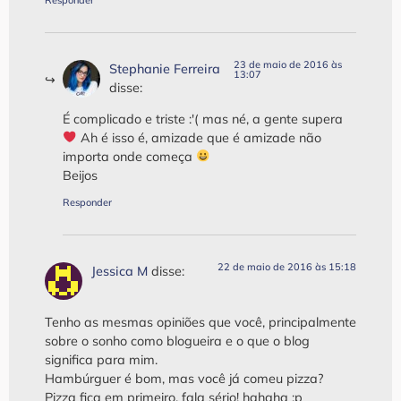
23 de maio de 2016 às
Stephanie Ferreira
13:07
disse:
É complicado e triste :'( mas né, a gente supera
‍ Ah é isso é, amizade que é amizade não
importa onde começa
Beijos
Responder
22 de maio de 2016 às 15:18
Jessica M
disse:
Tenho as mesmas opiniões que você, principalmente
sobre o sonho como blogueira e o que o blog
significa para mim.
Hambúrguer é bom, mas você já comeu pizza?
Pizza fica em primeiro, fala sério! hahaha :p