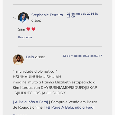
23 de maio de 2016 às
Stephanie Ferreira
13:09
disse:
Siim
‍
Responder
22 de maio de 2016 às 01:47
Bela
disse:
” imunidade diplomática ”
HSUIHAUIHUHAUISHUIAH
imaginei muito a Rainha Elizabeth estapeando a
Kim Kardashian DVYBUSNIAMOPISDUFDJISKAP
´SJIHDUFGHDSIJAOIHSUDGY
| A Bela, não a Fera|
| Compro e Vendo em Bazar
de Roupas online|
| FB Page A Bela, não a Fera|